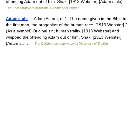
offending Adam out of him. Shak. [1913 Webster] {Adam s ale} …
The Collaborative International Dictionary of English
Adam's ale
— Adam Ad am, n. 1. The name given in the Bible to
the first man, the progenitor of the human race. [1913 Webster] 2.
(As a symbol) Original sin; human frailty. [1913 Webster] And
whipped the offending Adam out of him. Shak. [1913 Webster]
{Adam s… …
The Collaborative International Dictionary of English