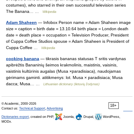
costumes), who starred in their own successful television series
The Banana… …
Wikipedia
Adam Shaheen
— Infobox Person name = Adam Shaheen image
size = caption = birth date = 13.10.64 birth place = London death
date = death place = occupation = Television Producer, President
of Cuppa Coffee Studios spouse = Adam Shaheen is President of
Cuppa Coffee …
Wikipedia
cooking banana
— tikrasis bananas statusas T sritis vardynas
apibrėžtis Bananinių šeimos krakmolinis, maistinis, vaisinis,
vaistinis kultūrinis augalas (Musa ×paradisiaca), naudojamas
gėrimams gaminti. atitikmenys: lot. Musa × paradisiaca; Musa
dacca; Musa… …
Lithuanian dictionary (lietuvių žodynas)
© Academic, 2000-2026
18+
Contact us:
Technical Support
,
Advertising
Dictionaries export
, created on PHP,
Joomla,
Drupal,
WordPress,
MODx.