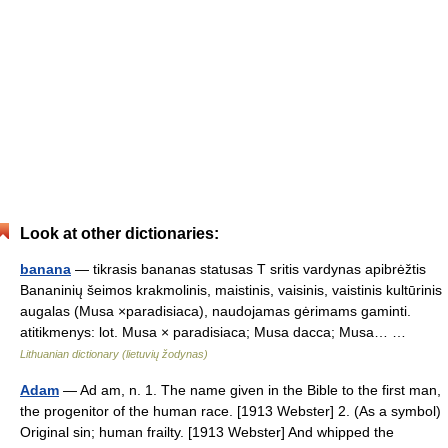
Look at other dictionaries:
banana
— tikrasis bananas statusas T sritis vardynas apibrėžtis
Bananinių šeimos krakmolinis, maistinis, vaisinis, vaistinis kultūrinis
augalas (Musa ×paradisiaca), naudojamas gėrimams gaminti.
atitikmenys: lot. Musa × paradisiaca; Musa dacca; Musa… …
Lithuanian dictionary (lietuvių žodynas)
Adam
— Ad am, n. 1. The name given in the Bible to the first man,
the progenitor of the human race. [1913 Webster] 2. (As a symbol)
Original sin; human frailty. [1913 Webster] And whipped the