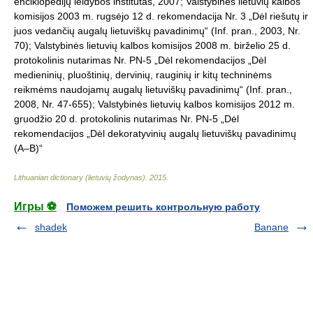
enciklopedijų leidybos institutas, 2007; Valstybinės lietuvių kalbos
komisijos 2003 m. rugsėjo 12 d. rekomendacija Nr. 3 „Dėl riešutų ir
juos vedančių augalų lietuviškų pavadinimų“ (Inf. pran., 2003, Nr.
70); Valstybinės lietuvių kalbos komisijos 2008 m. birželio 25 d.
protokolinis nutarimas Nr. PN-5 „Dėl rekomendacijos „Dėl
medieninių, pluoštinių, dervinių, rauginių ir kitų techninėms
reikmėms naudojamų augalų lietuviškų pavadinimų“ (Inf. pran.,
2008, Nr. 47-655); Valstybinės lietuvių kalbos komisijos 2012 m.
gruodžio 20 d. protokolinis nutarimas Nr. PN-5 „Dėl
rekomendacijos „Dėl dekoratyvinių augalų lietuviškų pavadinimų
(A–B)“
Lithuanian dictionary (lietuvių žodynas)
.
2015
.
Игры ⚽
Поможем решить контрольную работу
shadek
Banane