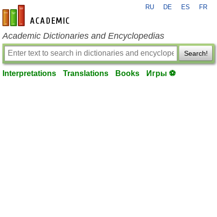
RU
DE
ES
FR
en-academic.com
Academic Dictionaries and Encyclopedias
Search!
Interpretations
Translations
Books
Игры ⚽