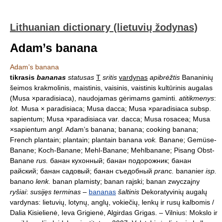
Lithuanian dictionary (lietuvių žodynas)
Adam’s banana
Adam’s banana
tikrasis
bananas
statusas
T
sritis
vardynas
apibrėžtis
Bananinių
šeimos krakmolinis, maistinis, vaisinis, vaistinis kultūrinis augalas
(Musa ×paradisiaca), naudojamas gėrimams gaminti.
atitikmenys
:
lot.
Musa × paradisiaca; Musa dacca; Musa ×paradisiaca subsp.
sapientum; Musa ×paradisiaca var. dacca; Musa rosacea; Musa
×sapientum
angl.
Adam’s banana; banana; cooking banana;
French plantain; plantain; plantain banana
vok.
Banane; Gemüse-
Banane; Koch-Banane; Mehl-Banane; Mehlbanane; Pisang Obst-
Banane
rus.
банан кухонный; банан подорожник; банан
райский; банан садовый; банан съедобный
pranc.
bananier
isp.
banano
lenk.
banan plamisty; banan rajski; banan zwyczajny
ryšiai
:
susijęs terminas
–
bananas
šaltinis
Dekoratyvinių augalų
vardynas: lietuvių, lotynų, anglų, vokiečių, lenkų ir rusų kalbomis /
Dalia Kisielienė, Ieva Grigienė, Algirdas Grigas. – Vilnius: Mokslo ir